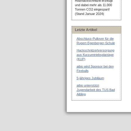
Holzhackschnitzel erzeugt
und dabei mehr als 11.000
Tonnen CO2 eingespart!
(Stand Januar 2024)
Letzte Artikel
Abschluss-Pullover für die
Rupert-Egenberger-Schule
Hackschnitzerlversorgung
aus Kurzumtriebsplantage
(KUP)
aibio wird Sponsor bei den
Fireballs
5-jähriges Jubiläum
aibio unterstützt
Jugendarbeit des TUS Bad
Aibling